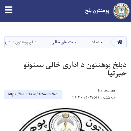
پوهنتون بلخ
Skip
to
main
صفحه اصلی
خدمات
بست های خالی
دبلخ پوهنتون د اداری خا
content
دبلخ پوهنتون د اداری خالی بستونو
خبرتیا
ba_admin
https://ba.edu.af/dr/node/628
سه‌شنبه ۱۴۰۳/۵/۱۶ - ۱۶:۴