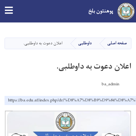
tion
پوهنتون بلخ
Skip
to
main
صفحه اصلی
داوطلبی
اعلان دعوت به داوطلبی.
content
اعلان دعوت به داوطلبی.
ba_admin
https://ba.edu.af/index.php/dr/%D8%A7%D8%B9%D9%84