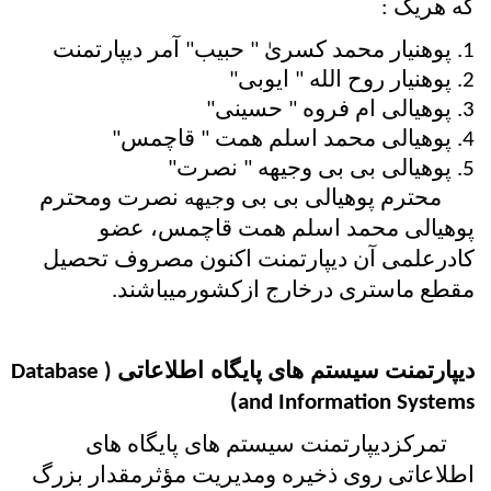
که هریک :
1. پوهنیار محمد کسریٰ " حبیب" آمر دیپارتمنت
2. پوهنیار روح الله " ایوبی"
3. پوهیالی ام فروه " حسینی"
4. پوهیالی محمد اسلم همت " قاچمس"
5. پوهیالی بی بی وجیهه " نصرت"
      محترم پوهیالی بی بی و
 نصرت ومحترم 
جیهه
پوهیالی محمد اسلم همت قاچمس، عضو 
کادرعلمی آن دیپارتمنت اکنون مصروف تحصیل 
مقطع ماستری درخارج ازکشورمیباشند.
دیپارتمنت سیستم های پایگاه اطلاعاتی (Database 
and Information Systems)
     تمرکزدیپارتمنت سیستم های پایگاه های 
اطلاعاتی روی ذخیره ومدیریت مؤثرمقدار بزرگ 