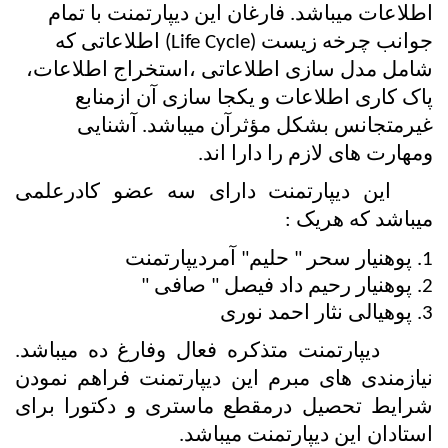
اطلاعات میباشد. فارغان این دیپارتمنت با تمام 
جوانب چرخه زیست (Life Cycle) اطلاعاتی که 
شامل مدل سازی اطلاعاتی ،استخراج اطلاعات، 
پاک کاری اطلاعات و یکجا سازی آن ازمنابع 
غیرمتجانس بشکل مؤثرآن میباشد. آشنایی 
ومهارت های لازم را دارا اند.
    این دیپارتمنت دارای سه عضو کادرعلمی 
میباشد که هریک :
1. پوهنیار سحر " حلیم" آمردیپارتمنت  
2. پوهنیار رحیم داد فیصل " صافی " 
3. پوهیالی نثار احمد نوری
      دیپارتمنت متذکره فعال وفارغ ده میباشد. 
نیازمندی های مبرم این دیپارتمنت فراهم نمودن 
شرایط تحصیل درمقطع ماستری و دکتورا برای 
استادان این دیپارتمنت میباشد.