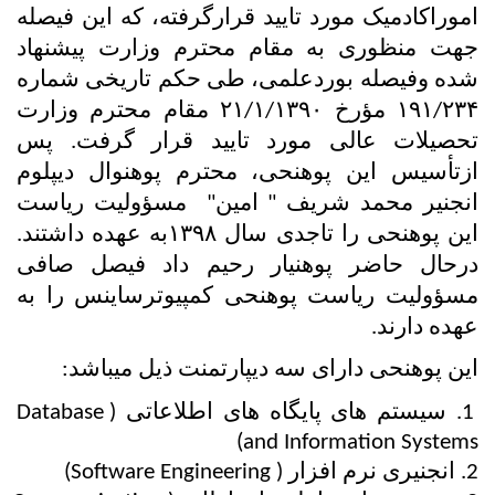
اموراکادمیک مورد تایید قرارگرفته، که این فیصله 
جهت منظوری به مقام محترم وزارت پیشنهاد 
شده وفیصله بوردعلمی، طی حکم تاریخی شماره 
۱۹۱/۲۳۴ مؤرخ ۲۱/۱/۱۳۹۰ مقام محترم وزارت 
تحصیلات عالی مورد تایید قرار گرفت. پس 
ازتأسیس این پوهنحی، محترم پوهنوال دیپلوم 
انجنیر محمد شریف " امین"  مسؤولیت ریاست 
این پوهنحی را تاجدی سال ۱۳۹۸به عهده داشتند. 
درحال حاضر پوهنیار رحیم داد فیصل صافی 
مسؤولیت ریاست پوهنحی کمپیوترساینس را به 
عهده دارند.
این پوهنحی دارای سه دیپارتمنت ذیل میباشد:
1. سیستم های پایگاه های اطلاعاتی (Database 
and Information Systems)
2. انجنیری نرم افزار ( Software Engineering)