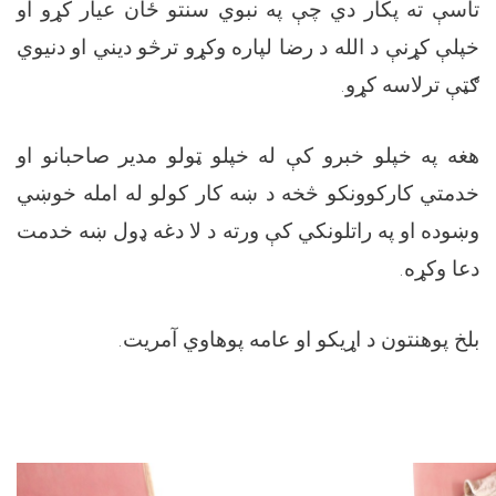
تاسې ته پکار دي چې په نبوي سنتو ځان عيار کړو او
خپلې کړنې د الله د رضا لپاره وکړو ترڅو دیني او دنیوي
ګټې ترلاسه کړو
.
هغه په خپلو خبرو کې له خپلو ټولو مدير صاحبانو او
خدمتي کارکوونکو څخه د ښه کار کولو له امله خوښي
وښوده او په راتلونکي کې ورته د لا دغه ډول ښه خدمت
دعا وکړه
.
بلخ پوهنتون د اړيکو او عامه پوهاوي آمريت
.