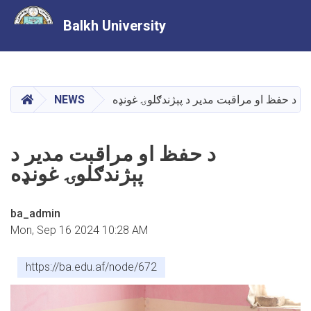
Balkh University
Skip
to
main
HOME
د حفظ او مراقبت مدیر د پېژندګلوۍ غونډه
NEWS
content
د حفظ او مراقبت مدیر د
پېژندګلوۍ غونډه
ba_admin
Mon, Sep 16 2024 10:28 AM
https://ba.edu.af/node/672